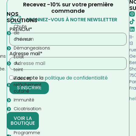
N
Recevez -10% sur votre première
SU
commande
NOS
ABONNEZ-VOUS À NOTRE NEWSLETTER
SOLUTIONS
Chute
PRENOM*
de
11-
cheveux
13
Démangeaisons
ru
Adresse mail*
Ge
ans
Eclat
Be
s
du
Sh
ée.
teint
75
J’accepte la
politique de confidentialité
Rides et
Par
relâchement
Fr
cutané
hel
Immunité
Cicatrisation
VOIR LA
BOUTIQUE
Programme