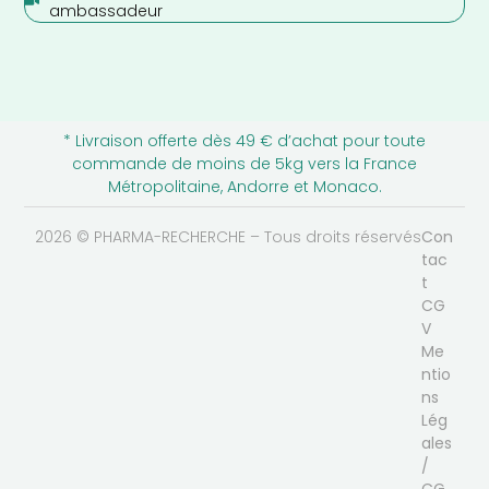
ambassadeur
* Livraison offerte dès 49 € d’achat pour toute
commande de moins de 5kg vers la France
Métropolitaine, Andorre et Monaco.
2026 © PHARMA-RECHERCHE – Tous droits réservés
Con
tac
t
CG
V
Me
ntio
ns
Lég
ales
/
CG