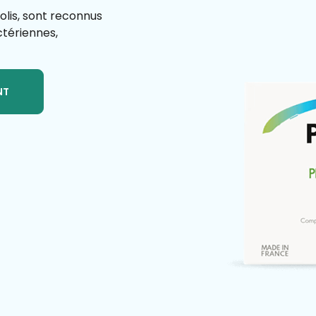
olis, sont reconnus
ctériennes,
NT