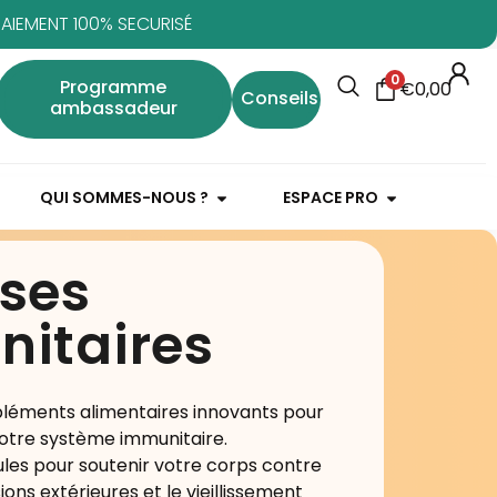
PAIEMENT 100% SECURISÉ
0
Programme
€
0,00
Conseils
ambassadeur
QUI SOMMES-NOUS ?
ESPACE PRO
ses
itaires
éments alimentaires innovants pour
otre système immunitaire.
les pour soutenir votre corps contre
ions extérieures et le vieillissement