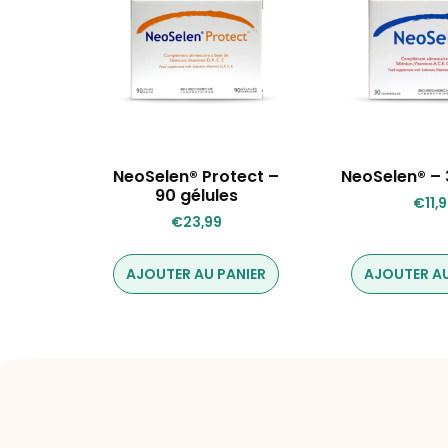
NeoSelen® Protect –
NeoSelen® – 
90 gélules
€
11,
€
23,99
AJOUTER AU PANIER
AJOUTER AU