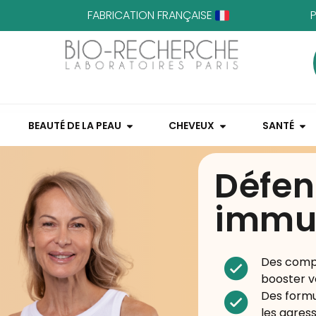
FABRICATION FRANÇAISE
BEAUTÉ DE LA PEAU
CHEVEUX
SANTÉ
Défen
immun
Des compl
booster v
Des formu
les agress