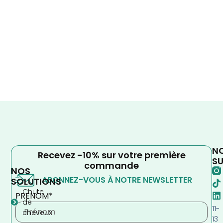
N
Recevez -10% sur votre première
SU
commande
NOS
ABONNEZ-VOUS À NOTRE NEWSLETTER
SOLUTIONS
Chute
PRENOM*
de
11-
cheveux
13