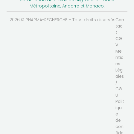
Métropolitaine, Andorre et Monaco.
2026 © PHARMA-RECHERCHE – Tous droits réservés
Con
tac
t
CG
V
Me
ntio
ns
Lég
ales
/
CG
U
Polit
iqu
e
de
con
fide