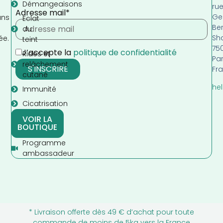
Démangeaisons
ru
Adresse mail*
Ge
ans
Eclat
Be
s
du
Sh
ée.
teint
75
J’accepte la
politique de confidentialité
Rides et
Par
relâchement
Fr
cutané
hel
Immunité
Cicatrisation
VOIR LA
BOUTIQUE
Programme
ambassadeur
* Livraison offerte dès 49 € d’achat pour toute
commande de moins de 5kg vers la France