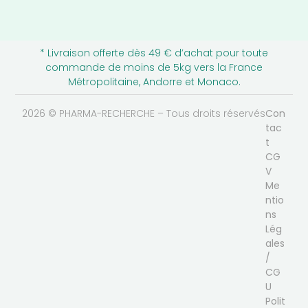
* Livraison offerte dès 49 € d’achat pour toute
commande de moins de 5kg vers la France
Métropolitaine, Andorre et Monaco.
2026 © PHARMA-RECHERCHE – Tous droits réservés
Con
tac
t
CG
V
Me
ntio
ns
Lég
ales
/
CG
U
Polit