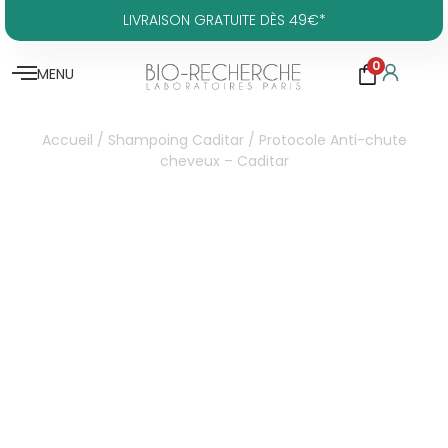
LIVRAISON GRATUITE DÈS 49€*
0
MENU
Accueil
/
Shampoing Caditar
/ Protocole Anti-chute
cheveux – Caditar