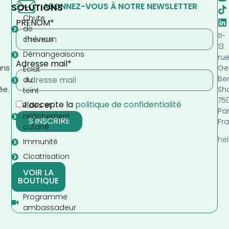
ABONNEZ-VOUS À NOTRE NEWSLETTER
SOLUTIONS
Chute
PRENOM*
de
11-
cheveux
13
Démangeaisons
ru
Adresse mail*
Ge
ans
Eclat
Be
s
du
Sh
ée.
teint
75
J’accepte la
politique de confidentialité
Rides et
Par
relâchement
Fr
cutané
hel
Immunité
Cicatrisation
VOIR LA
BOUTIQUE
Programme
ambassadeur