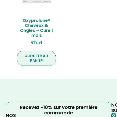
Oxyprolane®
Cheveux &
Ongles – Cure 1
mois
€
19,91
AJOUTER AU
PANIER
N
Recevez -10% sur votre première
SU
commande
NOS