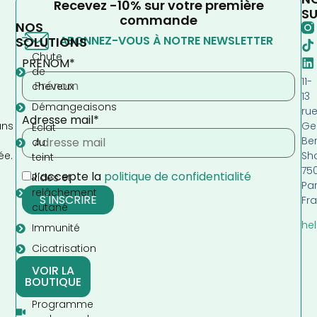
Recevez -10% sur votre première
SU
commande
NOS
ABONNEZ-VOUS À NOTRE NEWSLETTER
SOLUTIONS
Chute
PRENOM*
de
11-
cheveux
13
Démangeaisons
ru
Adresse mail*
Ge
ans
Eclat
Be
s
du
Sh
ée.
teint
75
J’accepte la
politique de confidentialité
Rides et
Par
relâchement
Fr
cutané
hel
Immunité
Cicatrisation
VOIR LA
BOUTIQUE
Programme