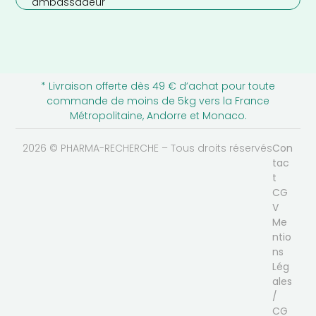
ambassadeur
* Livraison offerte dès 49 € d’achat pour toute
commande de moins de 5kg vers la France
Métropolitaine, Andorre et Monaco.
2026 © PHARMA-RECHERCHE – Tous droits réservés
Con
tac
t
CG
V
Me
ntio
ns
Lég
ales
/
CG