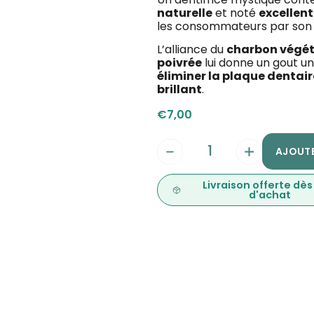
naturelle
et noté
excellent
les consommateurs par son as
L’alliance du
charbon végéta
poivrée
lui donne un gout uni
éliminer la plaque dentair
brillant
.
€
7,00
AJOUTE
Livraison offerte dè
d'achat