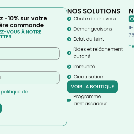
NOS SOLUTIONS
N
z -10% sur votre
Chute de cheveux
ère commande
11
Démangeaisons
Z-VOUS À NOTRE
75
TTER
Eclat du teint
he
Rides et relâchement
cutané
Immunité
Cicatrisation
VOIR LA BOUTIQUE
a
politique de
Programme
ambassadeur