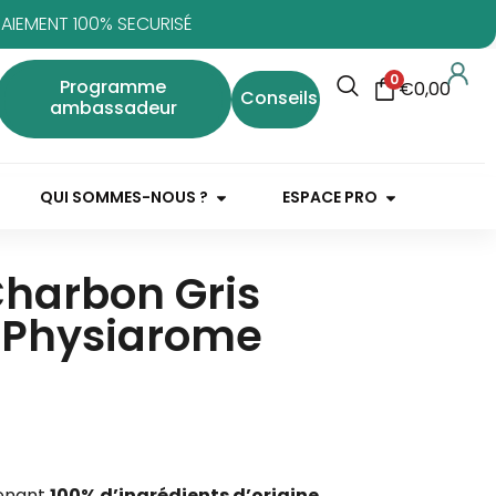
PAIEMENT 100% SECURISÉ
0
Programme
€
0,00
Conseils
ambassadeur
QUI SOMMES-NOUS ?
ESPACE PRO
Charbon Gris
 Physiarome
tenant
100% d’ingrédients d’origine