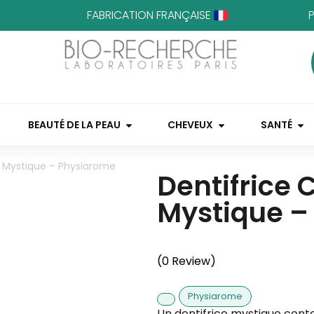
FABRICATION FRANÇAISE
BEAUTÉ DE LA PEAU
CHEVEUX
SANTÉ
s Mystique – Physiarome
Dentifrice 
Mystique –
(0 Review)
Physiarome
Un dentifrice mystique con