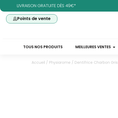
LIVRAISON GRATUITE DÈS 49€*
Points de vente
TOUS NOS PRODUITS
MEILLEURES VENTES
Accueil
/
Physiarome
/ Dentifrice Charbon Gri