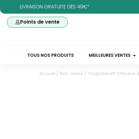
LIVRAISON GRATUITE DÈS 49€*
Points de vente
TOUS NOS PRODUITS
MEILLEURES VENTES
Accueil
/
Non classé
/ Oxyprolane® Cheveux &