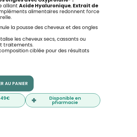
 alliant
Acide Hyaluronique
,
Extrait de
ompléments alimentaires redonnent force
elle.
imule la pousse des cheveux et des ongles
italise les cheveux secs, cassants ou
t traitements.
composition ciblée pour des résultats
R AU PANIER
s 49€
Disponible en
pharmacie