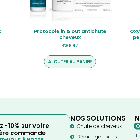
X
Protocole in & out antichute
Oxy
cheveux
pe
€
66,67
AJOUTER AU PANIER
NOS SOLUTIONS
N
z -10% sur votre
Chute de cheveux
ère commande
11
Démangeaisons
Z-VOUS À NOTRE