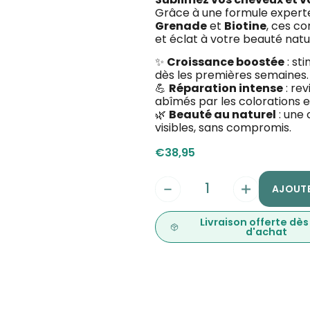
Grâce à une formule experte
Grenade
et
Biotine
, ces c
et éclat à votre beauté natur
✨
Croissance boostée
: st
dès les premières semaines.
💪
Réparation intense
: rev
abîmés par les colorations e
🌿
Beauté au naturel
: une 
visibles, sans compromis.
€
38,95
AJOUTE
Livraison offerte dè
d'achat