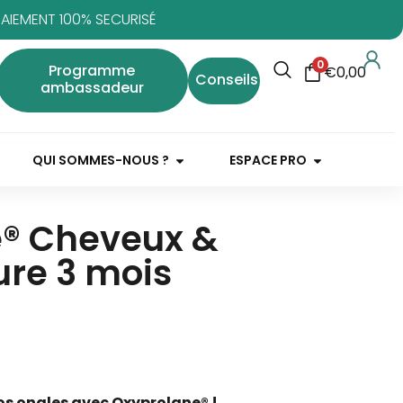
PAIEMENT 100% SECURISÉ
0
Programme
€
0,00
Conseils
ambassadeur
QUI SOMMES-NOUS ?
ESPACE PRO
® Cheveux &
ure 3 mois
os ongles avec Oxyprolane® !