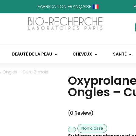
FABRICATION FRANÇAISE
BEAUTÉ DE LA PEAU
CHEVEUX
SANTÉ
 Ongles – Cure 3 mois
Oxyprolane
Ongles – C
(0 Review)
Non classé
Sublimez vos cheveux et v