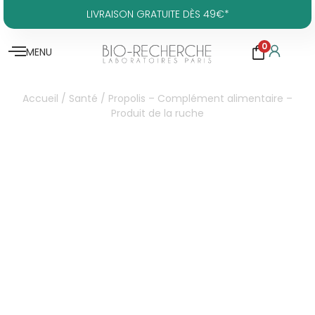
LIVRAISON GRATUITE DÈS 49€*
0
MENU
Accueil
/
Santé
/ Propolis – Complément alimentaire –
Produit de la ruche