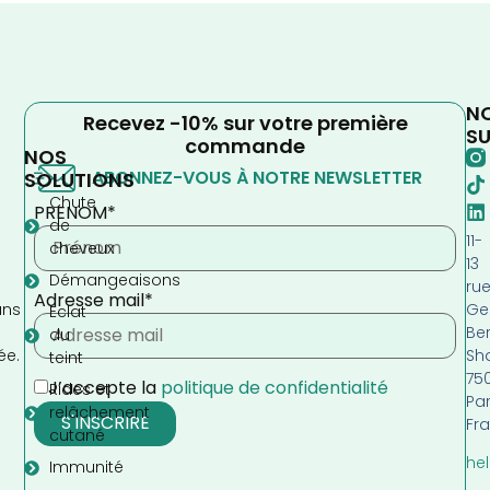
N
Recevez -10% sur votre première
SU
commande
NOS
ABONNEZ-VOUS À NOTRE NEWSLETTER
SOLUTIONS
Chute
PRENOM*
de
11-
cheveux
13
Démangeaisons
ru
Adresse mail*
Ge
ans
Eclat
Be
s
du
Sh
ée.
teint
75
J’accepte la
politique de confidentialité
Rides et
Par
relâchement
Fr
cutané
hel
Immunité