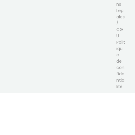
ns
Lég
ales
/
CG
U
Polit
iqu
e
de
con
fide
ntia
lité