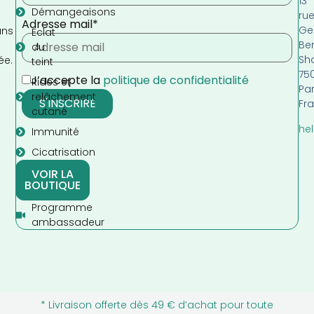
13
Démangeaisons
ru
Adresse mail*
Ge
ans
Eclat
Be
s
du
Sh
ée.
teint
75
J’accepte la
politique de confidentialité
Rides et
Par
relâchement
Fr
cutané
hel
Immunité
Cicatrisation
VOIR LA
BOUTIQUE
Programme
ambassadeur
* Livraison offerte dès 49 € d’achat pour toute