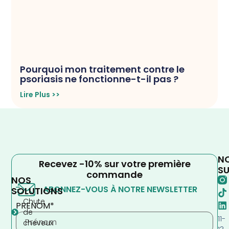
Pourquoi mon traitement contre le
psoriasis ne fonctionne-t-il pas ?
Lire Plus >>
N
Recevez -10% sur votre première
SU
commande
NOS
ABONNEZ-VOUS À NOTRE NEWSLETTER
SOLUTIONS
Chute
PRENOM*
de
11-
cheveux