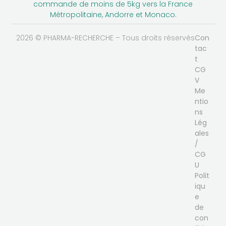
commande de moins de 5kg vers la France
Métropolitaine, Andorre et Monaco.
2026 © PHARMA-RECHERCHE – Tous droits réservés
Con
tac
t
CG
V
Me
ntio
ns
Lég
ales
/
CG
U
Polit
iqu
e
de
con