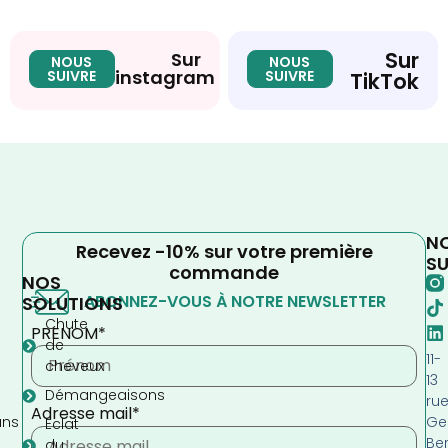
Sur
Sur
NOUS
NOUS
instagram
SUIVRE
SUIVRE
TikTok
N
Recevez -10% sur votre première
SU
commande
NOS
ABONNEZ-VOUS À NOTRE NEWSLETTER
SOLUTIONS
Chute
PRENOM*
de
11-
cheveux
13
Démangeaisons
ru
Adresse mail*
Ge
ans
Eclat
Be
s
du