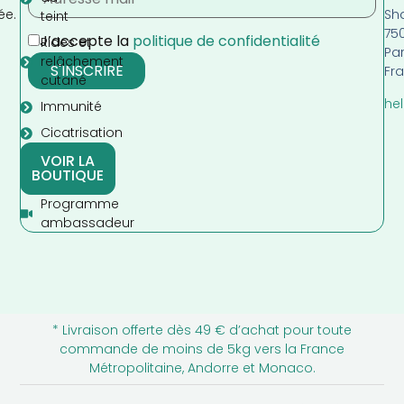
Sh
ée.
teint
75
J’accepte la
politique de confidentialité
Rides et
Par
relâchement
Fr
cutané
hel
Immunité
Cicatrisation
VOIR LA
BOUTIQUE
Programme
ambassadeur
* Livraison offerte dès 49 € d’achat pour toute
commande de moins de 5kg vers la France
Métropolitaine, Andorre et Monaco.