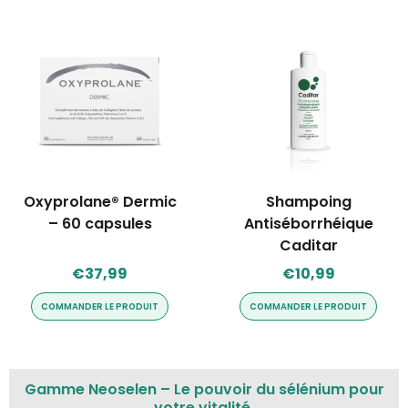
Oxyprolane® Dermic
Shampoing
– 60 capsules
Antiséborrhéique
Caditar
€
37,99
€
10,99
COMMANDER LE PRODUIT
COMMANDER LE PRODUIT
Gamme Neoselen – Le pouvoir du sélénium pour
votre vitalité.