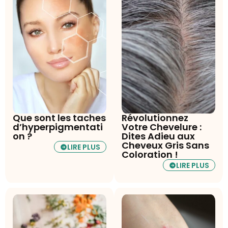
Que sont les taches
Révolutionnez
d’hyperpigmentati
Votre Chevelure :
on ?
Dites Adieu aux
Cheveux Gris Sans
LIRE PLUS
Coloration !
LIRE PLUS