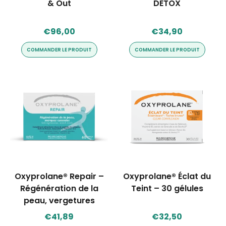
& Out
DETOX
€
96,00
€
34,90
COMMANDER LE PRODUIT
COMMANDER LE PRODUIT
Oxyprolane® Repair –
Oxyprolane® Éclat du
Régénération de la
Teint – 30 gélules
peau, vergetures
€
41,89
€
32,50