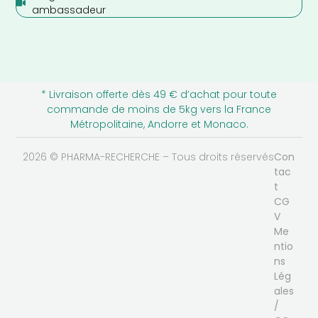
ambassadeur
* Livraison offerte dès 49 € d’achat pour toute
commande de moins de 5kg vers la France
Métropolitaine, Andorre et Monaco.
2026 © PHARMA-RECHERCHE – Tous droits réservés
Con
tac
t
CG
V
Me
ntio
ns
Lég
ales
/