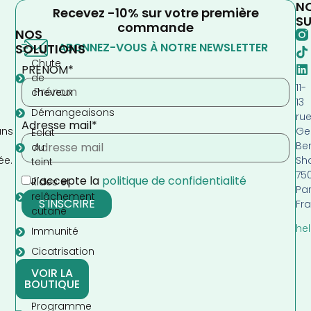
N
Recevez -10% sur votre première
SU
commande
NOS
ABONNEZ-VOUS À NOTRE NEWSLETTER
SOLUTIONS
Chute
PRENOM*
de
11-
cheveux
13
Démangeaisons
ru
Adresse mail*
Ge
ans
Eclat
Be
s
du
Sh
ée.
teint
75
J’accepte la
politique de confidentialité
Rides et
Par
relâchement
Fr
cutané
hel
Immunité
Cicatrisation
VOIR LA
BOUTIQUE
Programme