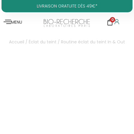
LIVRAISON GRATUITE DÈS 49€*
0
MENU
Accueil
/
Éclat du teint
/ Routine éclat du teint In & Out