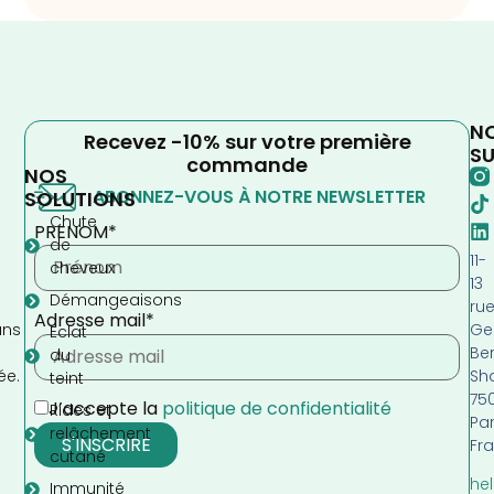
N
Recevez -10% sur votre première
SU
commande
NOS
ABONNEZ-VOUS À NOTRE NEWSLETTER
SOLUTIONS
Chute
PRENOM*
de
11-
cheveux
13
Démangeaisons
ru
Adresse mail*
Ge
ans
Eclat
Be
s
du
Sh
ée.
teint
75
J’accepte la
politique de confidentialité
Rides et
Par
relâchement
Fr
cutané
hel
Immunité