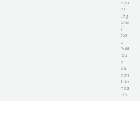
ntio
ns
Lég
ales
/
CG
U
Polit
iqu
e
de
con
fide
ntia
lité