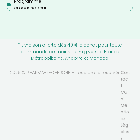
Programme
ambassadeur
* Livraison offerte dès 49 € d’achat pour toute
commande de moins de 5kg vers la France
Métropolitaine, Andorre et Monaco.
2026 © PHARMA-RECHERCHE – Tous droits réservés
Con
tac
t
CG
V
Me
ntio
ns
Lég
ales
/