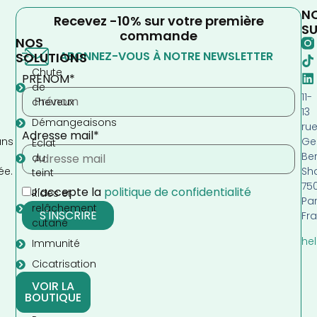
N
Recevez -10% sur votre première
SU
commande
NOS
ABONNEZ-VOUS À NOTRE NEWSLETTER
SOLUTIONS
Chute
PRENOM*
de
11-
cheveux
13
Démangeaisons
ru
Adresse mail*
Ge
ans
Eclat
Be
s
du
Sh
ée.
teint
75
J’accepte la
politique de confidentialité
Rides et
Par
relâchement
Fr
cutané
hel
Immunité
Cicatrisation
VOIR LA
BOUTIQUE